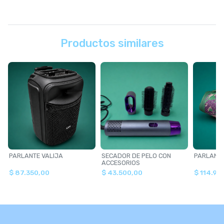
Productos similares
PARLANTE VALIJA
SECADOR DE PELO CON
PARLANT
ACCESORIOS
$ 87.350,00
$ 43.500,00
$ 114.90