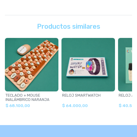
Productos similares
TECLADO + MOUSE
RELOJ SMARTWATCH
RELOJ AD
INALÁMBRICO NARANJA
$ 68.100,00
$ 64.000,00
$ 40.50