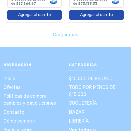
de $57.866,67
de $73.133,33
Agregar al carrito
Agregar al carrito
Cargar más
NAVEGACIÓN
CATEGORÍAS
Inicio
$10.000 DE REGALO
Ofertas
TODO POR MENOS DE
$15.000
Políticas de compra,
cambios y devoluciones
JUGUETERÍA
Contacto
BAZAR
Cómo comprar
LIBRERÍA
Envío y retiro
Ver todas »