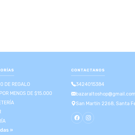
ORÍAS
CONTACTANOS
00 DE REGALO
3424015384
POR MENOS DE $15.000
bazaraltoshop@gmail.co
TERÍA
San Martín 2268, Santa F
R
RÍA
odas »