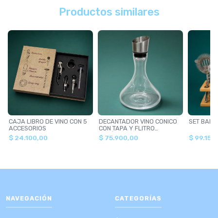
Productos similares
CAJA LIBRO DE VINO CON 5
DECANTADOR VINO CONICO
SET BART
ACCESORIOS
CON TAPA Y FLITRO
METÁLICA
$ 24.100,00
$ 75.900,00
$ 99.150
NAVEGACIÓN
CATEGORÍAS