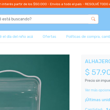
n interés partir de los $50.000 - Envíos a todo el país - RESOLVÉ TODO
 el día del niño acá
Ofertas
Políticas de compra, cam
ALHAJERO
$ 57.9
Precio sin imp
Ver más opcion
¡Últimas uni
Cantidad:
1