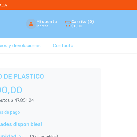
 ACÁ
Mi cuenta
Carrito (
0
)
$
0,00
Ingresá
bios y devoluciones
Contacto
 DE PLASTICO
00,00
uestos
$ 47.851,24
es de pago
dades disponibles!
 unidad
(2 disponibles)