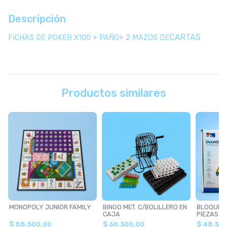
Descripción
CARTAS
FICHAS DE POKER X100 + PAÑO+ 2 MAZOS DE
Productos similares
MONOPOLY JUNIOR FAMILY
BINGO MET. C/BOLILLERO EN
BLOQUES
CAJA
PIEZAS
$ 88.500,00
$ 60.300,00
$ 48.50