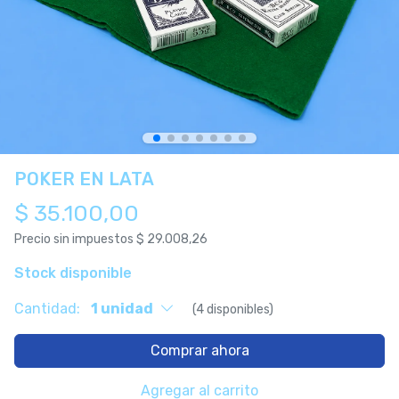
POKER EN LATA
$ 35.100,00
Precio sin impuestos
$ 29.008,26
Stock disponible
Cantidad:
1 unidad
(4 disponibles)
Comprar ahora
Agregar al carrito