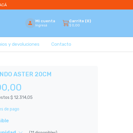
 ACÁ
Mi cuenta
Carrito (
0
)
$
0,00
Ingresá
bios y devoluciones
Contacto
NDO ASTER 20CM
00,00
uestos
$ 12.314,05
es de pago
ible
 unidad
(11 disponibles)