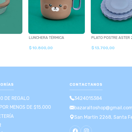
LUNCHERA TÉRMICA
PLATO POSTRE ASTER
$ 10.800,00
$ 13.700,00
ORÍAS
CONTACTANOS
00 DE REGALO
3424015384
POR MENOS DE $15.000
bazaraltoshop@gmail.co
TERÍA
San Martín 2268, Santa F
R