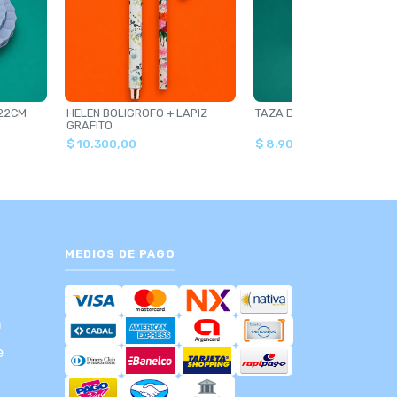
 22CM
HELEN BOLIGROFO + LAPIZ
TAZA DE VIDRIO
GRAFITO
$ 10.300,00
$ 8.900,00
MEDIOS DE PAGO
m
e