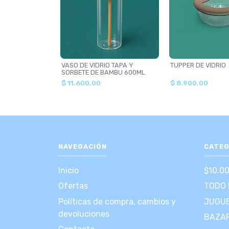
VASO DE VIDRIO TAPA Y
TUPPER DE VIDRIO
SORBETE DE BAMBU 600ML
$ 11.600,00
$ 8.900,00
NAVEGACIÓN
CATEG
Inicio
$10.0
Ofertas
TODO 
Políticas de compra, cambios y
JUGUE
devoluciones
BAZA