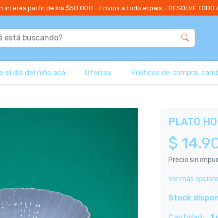
n interés partir de los $50.000 - Envíos a todo el país - RESOLVÉ TODO
 el día del niño acá
Ofertas
Políticas de compra, cam
PLATO HO
$ 14.9
Precio sin imp
Ver más opcion
Stock dispon
Cantidad:
1