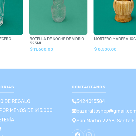
ECERO
BOTELLA DE NOCHE DE VIDRIO
MORTERO MADERA 10
525ML
$ 11.600,00
$ 8.500,00
ORÍAS
CONTACTANOS
00 DE REGALO
3424015384
POR MENOS DE $15.000
bazaraltoshop@gmail.co
TERÍA
San Martín 2268, Santa F
R