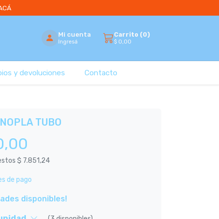
 ACÁ
Mi cuenta
Carrito (
0
)
$
0,00
Ingresá
bios y devoluciones
Contacto
NOPLA TUBO
0,00
uestos
$ 7.851,24
es de pago
dades disponibles!
 unidad
(3 disponibles)