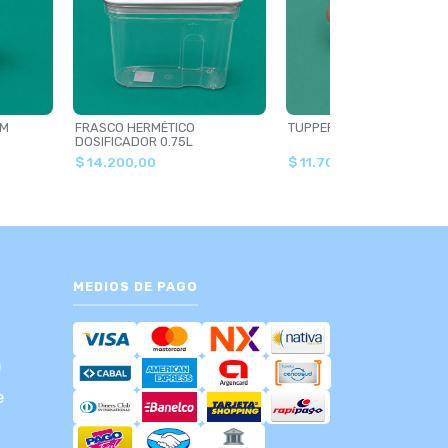
CM
FRASCO HERMÉTICO
TUPPER DE VIDRIO
DOSIFICADOR 0.75L
$ 14.200,00
$ 11.700,00
MEDIOS DE PAGO
m
e