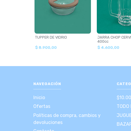
TUPPER DE VIDRIO
JARRA CHOP CERV
400cc
$ 8.900,00
$ 4.600,00
NAVEGACIÓN
CATEG
Inicio
$10.0
Ofertas
TODO 
Políticas de compra, cambios y
JUGUE
devoluciones
BAZA