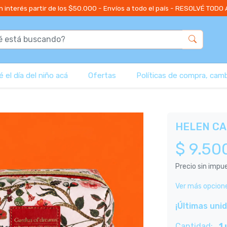
n interés partir de los $50.000 - Envíos a todo el país - RESOLVÉ TODO
 el día del niño acá
Ofertas
Políticas de compra, cam
HELEN CA
$ 9.50
Precio sin imp
Ver más opcion
¡Últimas uni
Cantidad:
1