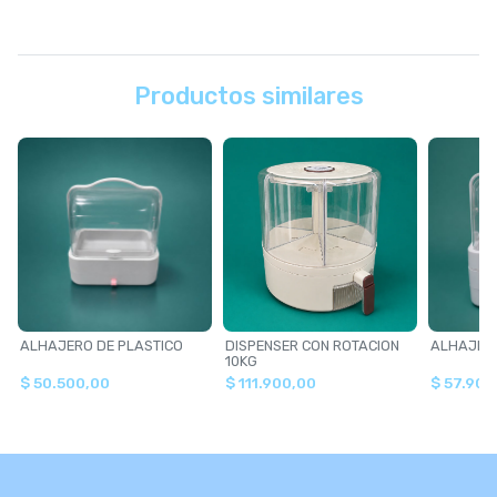
Productos similares
ALHAJERO DE PLASTICO
DISPENSER CON ROTACION
ALHAJERO
10KG
$ 50.500,00
$ 111.900,00
$ 57.900