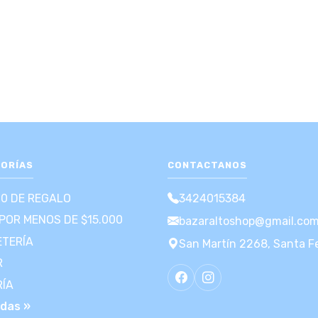
ORÍAS
CONTACTANOS
00 DE REGALO
3424015384
POR MENOS DE $15.000
bazaraltoshop@gmail.co
TERÍA
San Martín 2268, Santa F
R
RÍA
odas »