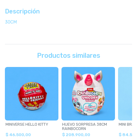
Descripción
30CM
Productos similares
MINIVERSE HELLO KITTY
HUEVO SORPRESA 38CM
MINI BRA
RAINBOCORN
$ 46.500,00
$ 208.900,00
$ 84.50