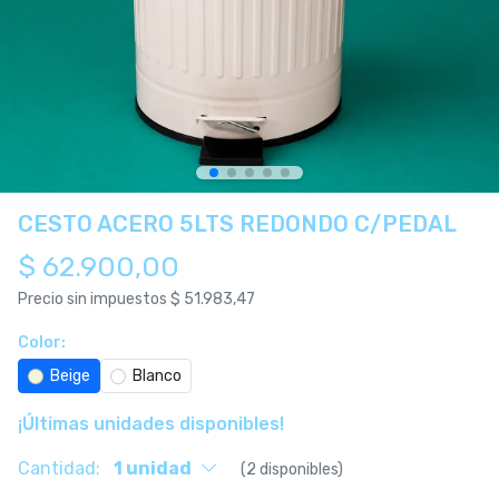
CESTO ACERO 5LTS REDONDO C/PEDAL
$ 62.900,00
Precio sin impuestos
$ 51.983,47
Color:
Beige
Blanco
¡Últimas unidades disponibles!
Cantidad:
1 unidad
(2 disponibles)