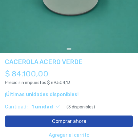
CACEROLA ACERO VERDE
$ 84.100,00
Precio sin impuestos
$ 69.504,13
¡Últimas unidades disponibles!
Cantidad:
1 unidad
(3 disponibles)
Comprar ahora
Agregar al carrito