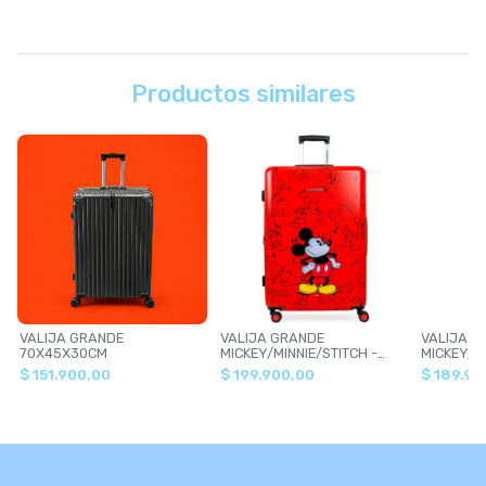
Productos similares
VALIJA GRANDE
VALIJA GRANDE
VALIJA C
70X45X30CM
MICKEY/MINNIE/STITCH -
MICKEY/MI
CROSSOVER
CROSSOV
$ 151.900,00
$ 199.900,00
$ 189.90